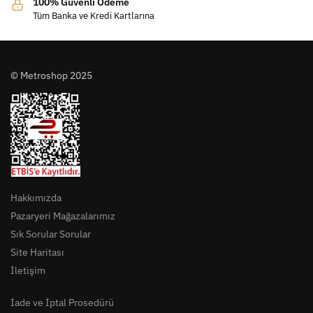
100% Güvenli Ödeme
Tüm Banka ve Kredi Kartlarına
© Metroshop 2025
Hakkımızda
Pazaryeri Mağazalarımız
Sık Sorular Sorular
Site Haritası
İletişim
İade ve İptal Prosedürü