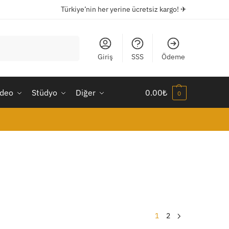
Türkiye’nin her yerine ücretsiz kargo! ✈
Ara
Giriş
SSS
Ödeme
ideo
Stüdyo
Diğer
0.00
₺
0
1
2