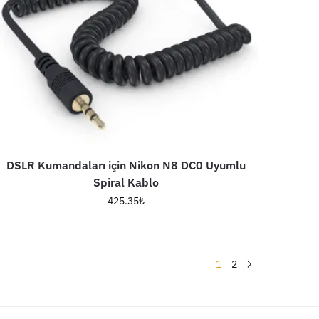
DSLR Kumandaları için Nikon N8 DC0 Uyumlu
Spiral Kablo
425.35
₺
1
2