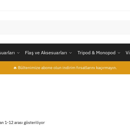
uarları
Flaş ve Aksesuarları
Tripod & Monopod
V
🔥 Bültenimize abone olun indirim fırsatlarını kaçırmayın.
n 1-12 arası gösteriliyor