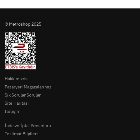
© Metroshop 2025
Hakkımızda
Pazaryeri Mağazalarımız
Sık Sorular Sorular
Site Haritası
İletişim
İade ve İptal Prosedürü
Teslimat Bilgileri