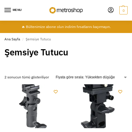
MENU
0
🔥 Bültenimize abone olun indirim fırsatlarını kaçırmayın.
Ana Sayfa
Şemsiye Tutucu
/
Şemsiye Tutucu
2 sonucun tümü gösteriliyor