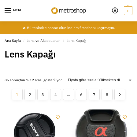
MENU
0
🔥 Bültenimize abone olun indirim fırsatlarını kaçırmayın.
Ana Sayfa
Lens ve Aksesuarları
Lens Kapağı
/
/
Lens Kapağı
85 sonuçtan 1-12 arası gösteriliyor
1
2
3
4
…
6
7
8