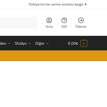
Türkiye’nin her yerine ücretsiz kargo! ✈
Ara
Giriş
SSS
Ödeme
ideo
Stüdyo
Diğer
0.00
₺
0