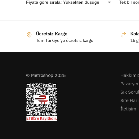
Tek bir so
Ücretsiz Kargo
Kol
Tüm Türkiye'ye ücretsiz kargo
15 g
© Metroshop 2025
Hakkımı
Pazaryer
Sık Soru
Site Hari
İletişim