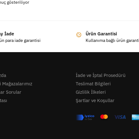
nuç gösteriliyor
ay İade
Ürün Garantisi
ün para iade garantisi
Kullanıma bağlı ürün garant
zda
İade ve İptal Prosedürü
i Mağazalarımız
Teslimat Bilgileri
lar Sorular
Gizlilik İlkeleri
tası
Şartlar ve Koşullar