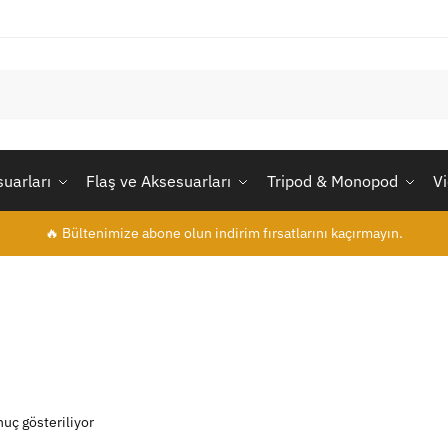
uarları
Flaş ve Aksesuarları
Tripod & Monopod
V
🔥 Bültenimize abone olun indirim fırsatlarını kaçırmayın.
nuç gösteriliyor