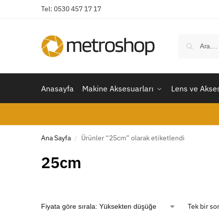
Tel: 0530 457 17 17
Anasayfa
Makine Aksesuarları
Lens ve Akses
Ana Sayfa
Ürünler “25cm” olarak etiketlendi
/
25cm
Tek bir so