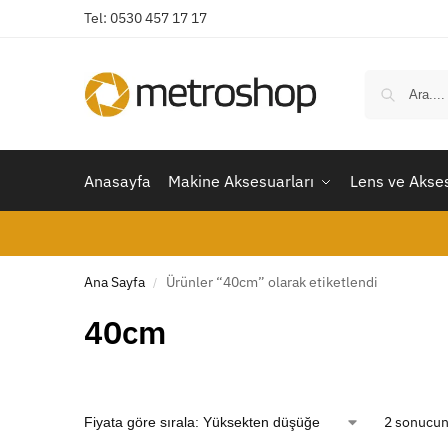
Tel: 0530 457 17 17
Anasayfa
Makine Aksesuarları
Lens ve Akses
Ana Sayfa
Ürünler “40cm” olarak etiketlendi
/
40cm
2 sonucun