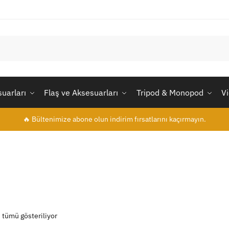
uarları
Flaş ve Aksesuarları
Tripod & Monopod
V
🔥 Bültenimize abone olun indirim fırsatlarını kaçırmayın.
 tümü gösteriliyor