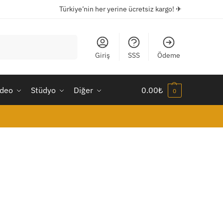
Türkiye’nin her yerine ücretsiz kargo! ✈
Ara
Giriş
SSS
Ödeme
ideo
Stüdyo
Diğer
0.00
₺
0