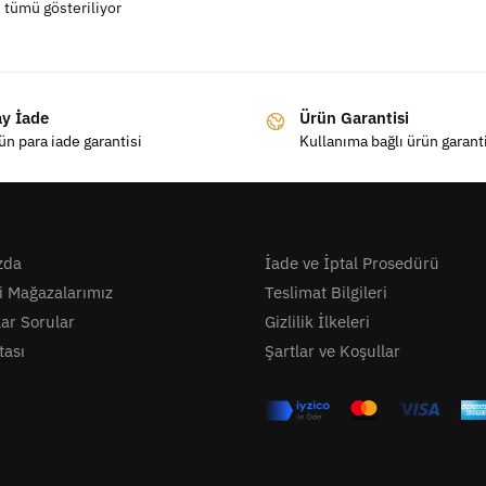
 tümü gösteriliyor
ay İade
Ürün Garantisi
ün para iade garantisi
Kullanıma bağlı ürün garant
zda
İade ve İptal Prosedürü
i Mağazalarımız
Teslimat Bilgileri
lar Sorular
Gizlilik İlkeleri
tası
Şartlar ve Koşullar