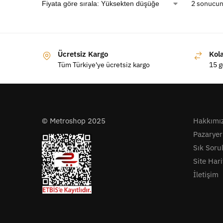
2 sonucun
Ücretsiz Kargo
Kol
Tüm Türkiye'ye ücretsiz kargo
15 g
© Metroshop 2025
Hakkımı
Pazaryer
Sık Soru
Site Hari
İletişim