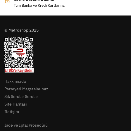
Tüm Banka ve Kredi Kartlarına
© Metroshop 2025
Hakkımızda
Pazaryeri Mağazalarımız
Sık Sorular Sorular
Site Haritası
İletişim
İade ve İptal Prosedürü