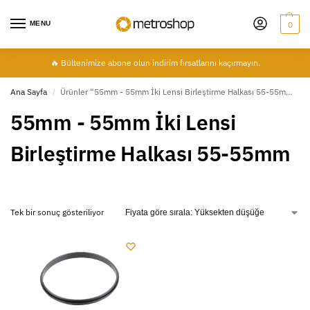
MENU
0
🔥 Bültenimize abone olun indirim fırsatlarını kaçırmayın.
Ana Sayfa
Ürünler “55mm - 55mm İki Lensi Birleştirme Halkası 55-55mm” olarak etiketlendi
/
55mm - 55mm İki Lensi
Birleştirme Halkası 55-55mm
Tek bir sonuç gösteriliyor