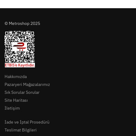
© Metroshop 2025
Hakkımızda
Pazaryeri Mağazalarımız
Sık Sorular Sorular
Site Haritası
İletişim
İade ve İptal Prosedürü
Teslimat Bilgileri