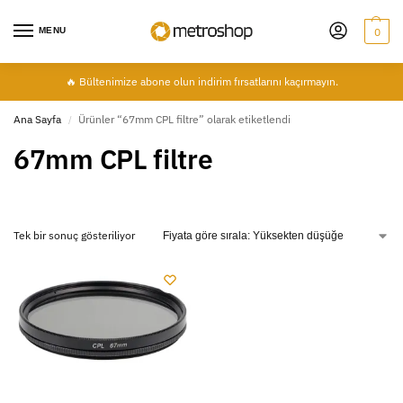
MENU
0
🔥 Bültenimize abone olun indirim fırsatlarını kaçırmayın.
Ana Sayfa
Ürünler “67mm CPL filtre” olarak etiketlendi
/
67mm CPL filtre
Tek bir sonuç gösteriliyor