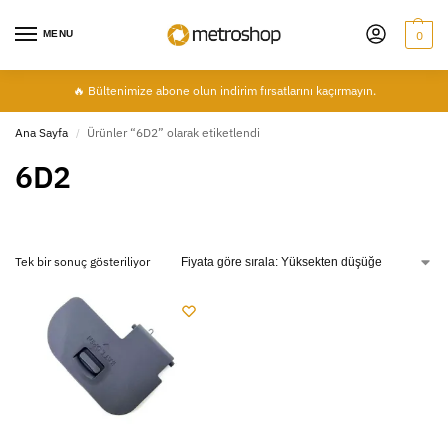
MENU
0
🔥 Bültenimize abone olun indirim fırsatlarını kaçırmayın.
Ana Sayfa
Ürünler “6D2” olarak etiketlendi
/
6D2
Tek bir sonuç gösteriliyor