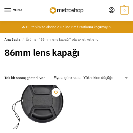
MENU
0
🔥 Bültenimize abone olun indirim fırsatlarını kaçırmayın.
Ana Sayfa
Ürünler “86mm lens kapağı” olarak etiketlendi
/
86mm lens kapağı
Tek bir sonuç gösteriliyor