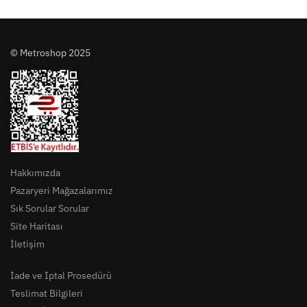
© Metroshop 2025
Hakkımızda
Pazaryeri Mağazalarımız
Sık Sorular Sorular
Site Haritası
İletişim
İade ve İptal Prosedürü
Teslimat Bilgileri