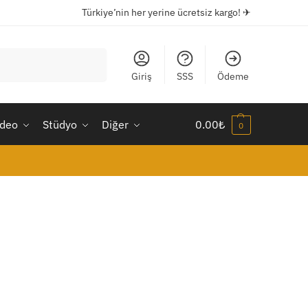
Türkiye’nin her yerine ücretsiz kargo! ✈
Ara
Giriş
SSS
Ödeme
ideo
Stüdyo
Diğer
0.00
₺
0