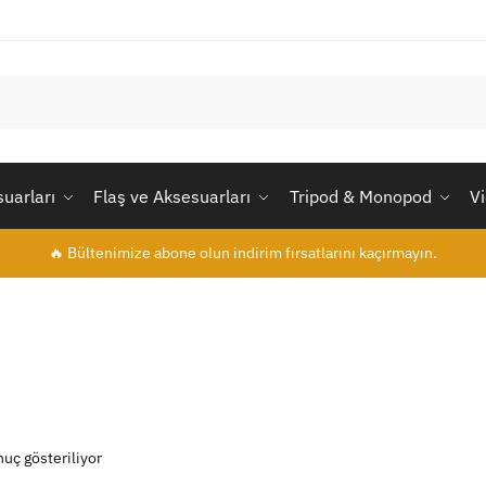
uarları
Flaş ve Aksesuarları
Tripod & Monopod
V
🔥 Bültenimize abone olun indirim fırsatlarını kaçırmayın.
nuç gösteriliyor