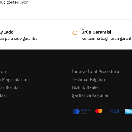
nuç gösteriliyor
ay İade
Ürün Garantisi
ün para iade garantisi
Kullanıma bağlı ürün garant
zda
İade ve İptal Prosedürü
i Mağazalarımız
Teslimat Bilgileri
lar Sorular
Gizlilik İlkeleri
tası
Şartlar ve Koşullar