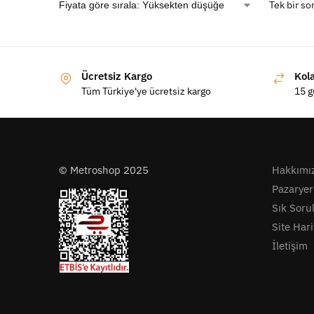
Tek bir so
Ücretsiz Kargo
Kol
Tüm Türkiye'ye ücretsiz kargo
15 g
© Metroshop 2025
Hakkımı
Pazaryer
Sık Soru
Site Hari
İletişim