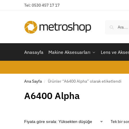
Tel: 0530 457 17 17
Anasayfa
Makine Aksesuarları
Lens ve Akses
Ana Sayfa
Ürünler “A6400 Alpha” olarak etiketlendi
/
A6400 Alpha
Tek bir so