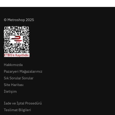
© Metroshop 2025
Hakkımızda
Pazaryeri Mağazalarımız
Sık Sorular Sorular
Site Haritası
İletişim
İade ve İptal Prosedürü
Teslimat Bilgileri