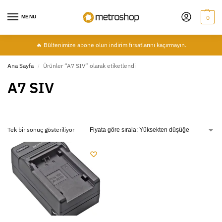
MENU
0
🔥 Bültenimize abone olun indirim fırsatlarını kaçırmayın.
Ana Sayfa
Ürünler “A7 SIV” olarak etiketlendi
/
A7 SIV
Tek bir sonuç gösteriliyor