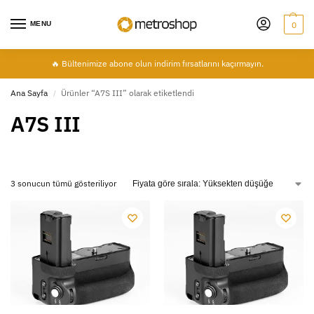
MENU
0
🔥 Bültenimize abone olun indirim fırsatlarını kaçırmayın.
Ana Sayfa
Ürünler “A7S III” olarak etiketlendi
/
A7S III
3 sonucun tümü gösteriliyor