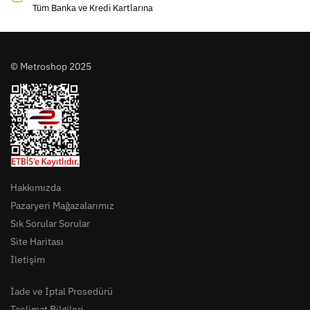
Tüm Banka ve Kredi Kartlarına
© Metroshop 2025
Hakkımızda
Pazaryeri Mağazalarımız
Sık Sorular Sorular
Site Haritası
İletişim
İade ve İptal Prosedürü
Teslimat Bilgileri