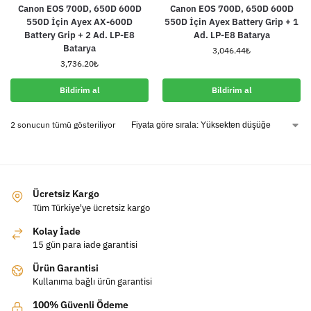
Canon EOS 700D, 650D 600D
Canon EOS 700D, 650D 600D
550D İçin Ayex AX-600D
550D İçin Ayex Battery Grip + 1
Battery Grip + 2 Ad. LP-E8
Ad. LP-E8 Batarya
Batarya
3,046.44
₺
3,736.20
₺
Bildirim al
Bildirim al
2 sonucun tümü gösteriliyor
Ücretsiz Kargo
Tüm Türkiye'ye ücretsiz kargo
Kolay İade
15 gün para iade garantisi
Ürün Garantisi
Kullanıma bağlı ürün garantisi
100% Güvenli Ödeme