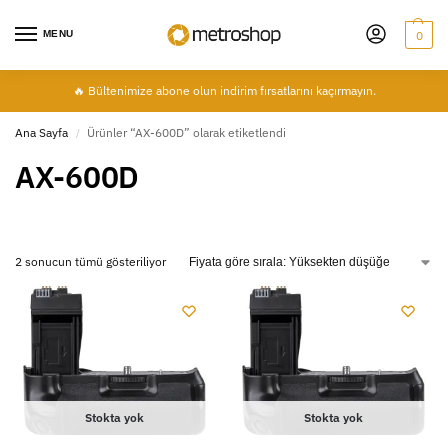
MENU
0
🔥 Bültenimize abone olun indirim fırsatlarını kaçırmayın.
Ana Sayfa
Ürünler “AX-600D” olarak etiketlendi
/
AX-600D
2 sonucun tümü gösteriliyor
Stokta yok
Stokta yok