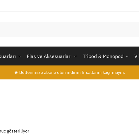
uarları
Flaş ve Aksesuarları
Tripod & Monopod
V
🔥 Bültenimize abone olun indirim fırsatlarını kaçırmayın.
nuç gösteriliyor