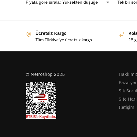
Tek bir so
Ücretsiz Kargo
Kol
Tüm Türkiye'ye ücretsiz kargo
15 g
© Metroshop 2025
Hakkımı
Pazaryer
Sık Soru
Site Hari
İletişim