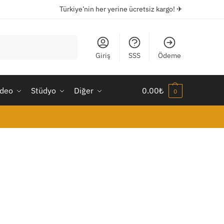
Türkiye’nin her yerine ücretsiz kargo! ✈
Ara
Giriş
SSS
Ödeme
ideo
Stüdyo
Diğer
0.00
₺
0