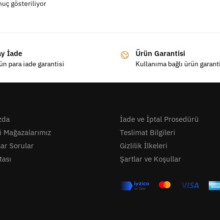
nuç gösteriliyor
ay İade
Ürün Garantisi
ün para iade garantisi
Kullanıma bağlı ürün garant
zda
İade ve İptal Prosedürü
i Mağazalarımız
Teslimat Bilgileri
lar Sorular
Gizlilik İlkeleri
tası
Şartlar ve Koşullar