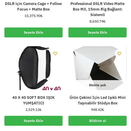
DSLR için Camera Cage + Follow
Professional DSLR Video Matte
Focus + Matte Box
Box M3, 15mm Rig Bağlantı
Sistemli
15,375.90
₺
8,650.74
₺
Sepete Ekle
Sepete Ekle
Stokta yok
40 X 40 SOFT BOX IŞIK
Ürün Çekimi İçin Led Işıklı Mini
YUMŞATICI
Taşınabilir Stüdyo Box
2,529.12
₺
948.42
₺
Sepete Ekle
Bildirim al