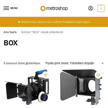
MENU
0
🔥 Bültenimize abone olun indirim fırsatlarını kaçırmayın.
Ana Sayfa
Ürünler “BOX” olarak etiketlendi
/
BOX
5 sonucun tümü gösteriliyor