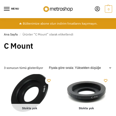
MENU
0
🔥 Bültenimize abone olun indirim fırsatlarını kaçırmayın.
Ana Sayfa
Ürünler “C Mount” olarak etiketlendi
/
C Mount
3 sonucun tümü gösteriliyor
Stokta yok
Stokta yok