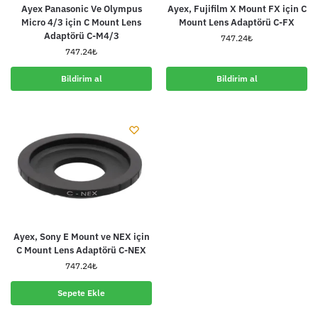
Ayex Panasonic Ve Olympus
Ayex, Fujifilm X Mount FX için C
Micro 4/3 için C Mount Lens
Mount Lens Adaptörü C-FX
Adaptörü C-M4/3
747.24
₺
747.24
₺
Bildirim al
Bildirim al
Ayex, Sony E Mount ve NEX için
C Mount Lens Adaptörü C-NEX
747.24
₺
Sepete Ekle