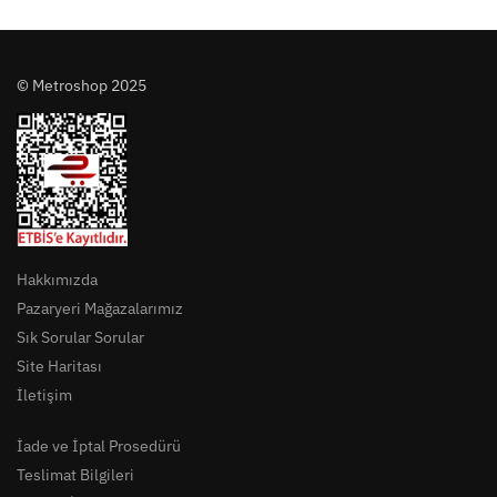
© Metroshop 2025
Hakkımızda
Pazaryeri Mağazalarımız
Sık Sorular Sorular
Site Haritası
İletişim
İade ve İptal Prosedürü
Teslimat Bilgileri