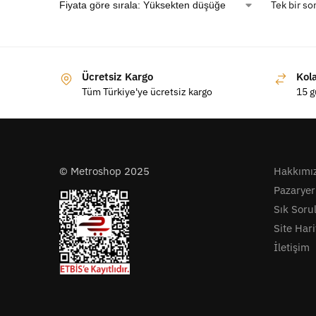
Tek bir so
Ücretsiz Kargo
Kol
Tüm Türkiye'ye ücretsiz kargo
15 g
© Metroshop 2025
Hakkımı
Pazaryer
Sık Soru
Site Hari
İletişim