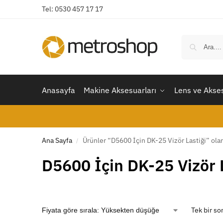
Tel: 0530 457 17 17
Anasayfa
Makine Aksesuarları
Lens ve Akses
Ana Sayfa
Ürünler “D5600 İçin DK-25 Vizör Lastiği” olar
/
D5600 İçin DK-25 Vizör 
Tek bir so