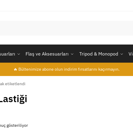
uarları
Flaş ve Aksesuarları
Tripod & Monopod
V
🔥 Bültenimize abone olun indirim fırsatlarını kaçırmayın.
ak etiketlendi
Lastiği
nuç gösteriliyor