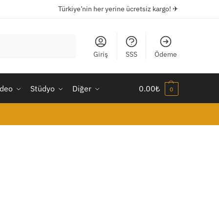
Türkiye’nin her yerine ücretsiz kargo! ✈
Ara
Giriş
SSS
Ödeme
ideo
Stüdyo
Diğer
0.00
₺
0