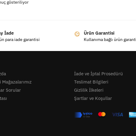
nuç gösteriliyor
ay İade
Ürün Garantisi
ün para iade garantisi
Kullanıma bağlı ürün garant
zda
İade ve İptal Prosedürü
i Mağazalarımız
Teslimat Bilgileri
lar Sorular
Gizlilik İlkeleri
tası
Şartlar ve Koşullar