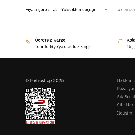
Tek bir so
Ücretsiz Kargo
Kol
Tüm Türkiye'ye ücretsiz kargo
15 g
© Metroshop 2025
Hakkımı
Pazaryer
Sık Soru
Site Hari
İletişim