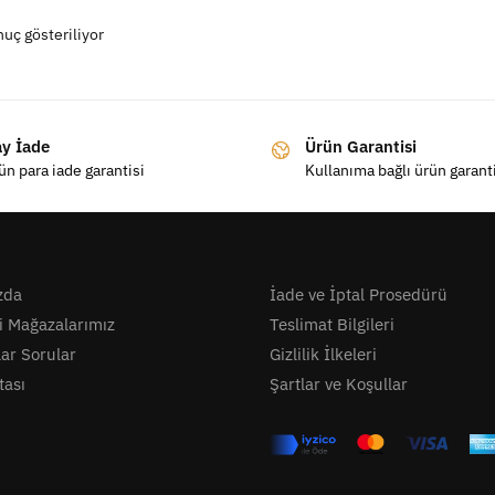
nuç gösteriliyor
ay İade
Ürün Garantisi
ün para iade garantisi
Kullanıma bağlı ürün garant
zda
İade ve İptal Prosedürü
i Mağazalarımız
Teslimat Bilgileri
lar Sorular
Gizlilik İlkeleri
tası
Şartlar ve Koşullar