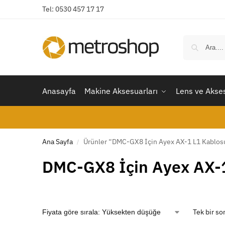
Tel: 0530 457 17 17
Anasayfa
Makine Aksesuarları
Lens ve Akses
Ana Sayfa
Ürünler “DMC-GX8 İçin Ayex AX-1 L1 Kablosu
/
DMC-GX8 İçin Ayex AX-
Tek bir so