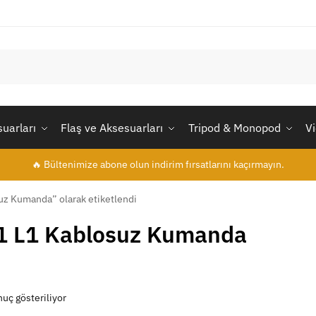
uarları
Flaş ve Aksesuarları
Tripod & Monopod
V
🔥 Bültenimize abone olun indirim fırsatlarını kaçırmayın.
z Kumanda” olarak etiketlendi
1 L1 Kablosuz Kumanda
nuç gösteriliyor