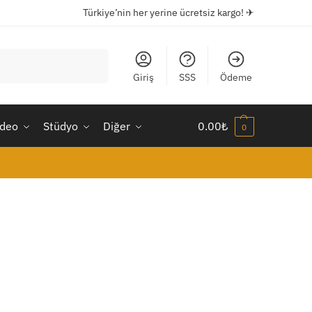
Türkiye’nin her yerine ücretsiz kargo! ✈
Ara
Giriş
SSS
Ödeme
ideo
Stüdyo
Diğer
0.00
₺
0