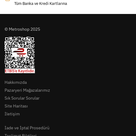
Tüm Banka ve Kredi Kartlarına
© Metroshop 2025
Hakkımızda
Pazaryeri Mağazalarımız
Sık Sorular Sorular
Site Haritası
İletişim
İade ve İptal Prosedürü
Teslimat Bilgileri