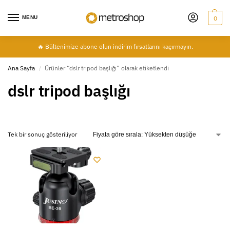
MENU
0
🔥 Bültenimize abone olun indirim fırsatlarını kaçırmayın.
Ana Sayfa
Ürünler “dslr tripod başlığı” olarak etiketlendi
/
dslr tripod başlığı
Tek bir sonuç gösteriliyor