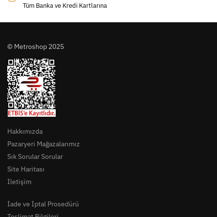
Tüm Banka ve Kredi Kartlarına
© Metroshop 2025
Hakkımızda
Pazaryeri Mağazalarımız
Sık Sorular Sorular
Site Haritası
İletişim
İade ve İptal Prosedürü
Teslimat Bilgileri