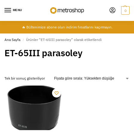
MENU
0
🔥 Bültenimize abone olun indirim fırsatlarını kaçırmayın.
Ana Sayfa
Ürünler “ET-65III parasoley” olarak etiketlendi
/
ET-65III parasoley
Tek bir sonuç gösteriliyor