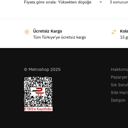
3 sonucun
Ücretsiz Kargo
Kol
Tüm Türkiye'ye ücretsiz kargo
15 g
© Metroshop 2025
Hakkımı
Pazaryer
Sık Soru
Site Hari
İletişim