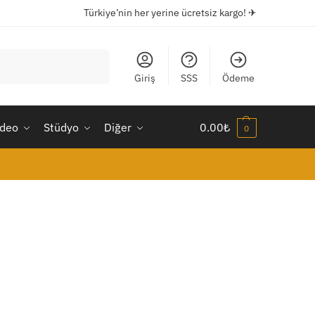
Türkiye’nin her yerine ücretsiz kargo! ✈
Ara
Giriş
SSS
Ödeme
ideo
Stüdyo
Diğer
0.00
₺
0