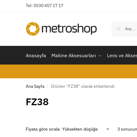
Tel: 0530 457 17 17
Anasayfa
Makine Aksesuarları
Lens ve Akses
Ana Sayfa
Ürünler “FZ38” olarak etiketlendi
/
FZ38
3 sonucun