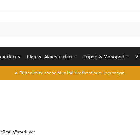
uarları
Flaş ve Aksesuarları
Tripod & Monopod
V
🔥 Bültenimize abone olun indirim fırsatlarını kaçırmayın.
 tümü gösteriliyor