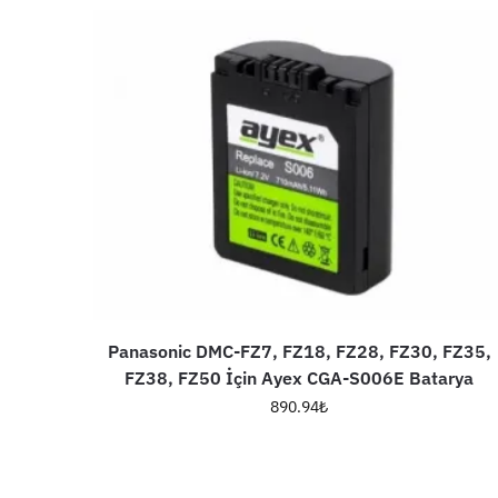
Panasonic DMC-FZ7, FZ18, FZ28, FZ30, FZ35,
FZ38, FZ50 İçin Ayex CGA-S006E Batarya
890.94
₺