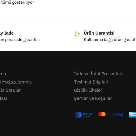
 tümü gösteriliyor
ay İade
Ürün Garantisi
ün para iade garantisi
Kullanıma bağlı ürün garant
zda
İade ve İptal Prosedürü
i Mağazalarımız
Teslimat Bilgileri
lar Sorular
Gizlilik İlkeleri
tası
Şartlar ve Koşullar