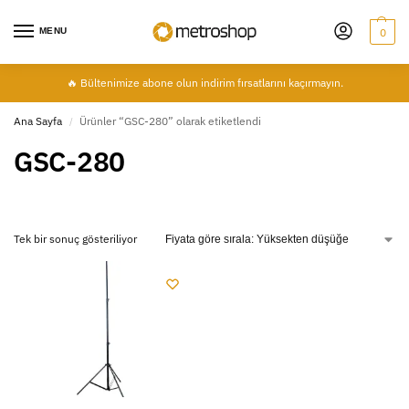
MENU
0
🔥 Bültenimize abone olun indirim fırsatlarını kaçırmayın.
Ana Sayfa
Ürünler “GSC-280” olarak etiketlendi
/
GSC-280
Tek bir sonuç gösteriliyor