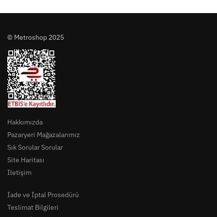
© Metroshop 2025
Hakkımızda
Pazaryeri Mağazalarımız
Sık Sorular Sorular
Site Haritası
İletişim
İade ve İptal Prosedürü
Teslimat Bilgileri