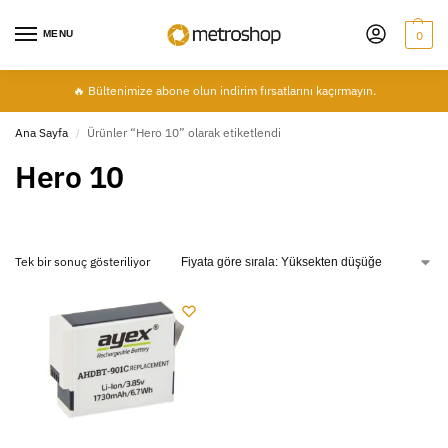
MENU
0
🔥 Bültenimize abone olun indirim fırsatlarını kaçırmayın.
Ana Sayfa
Ürünler “Hero 10” olarak etiketlendi
/
Hero 10
Tek bir sonuç gösteriliyor