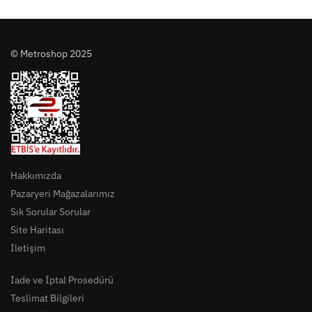
© Metroshop 2025
Hakkımızda
Pazaryeri Mağazalarımız
Sık Sorular Sorular
Site Haritası
İletişim
İade ve İptal Prosedürü
Teslimat Bilgileri