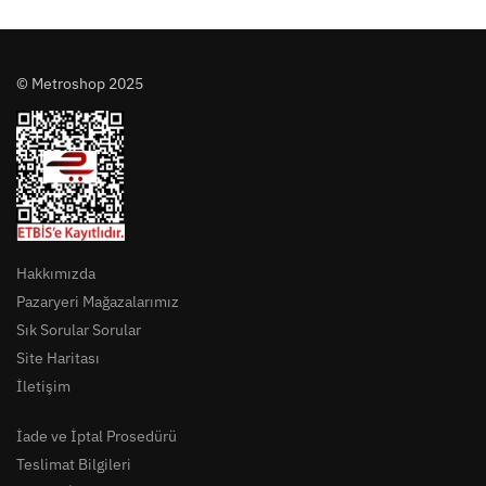
© Metroshop 2025
Hakkımızda
Pazaryeri Mağazalarımız
Sık Sorular Sorular
Site Haritası
İletişim
İade ve İptal Prosedürü
Teslimat Bilgileri