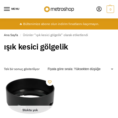
MENU
0
🔥 Bültenimize abone olun indirim fırsatlarını kaçırmayın.
Ana Sayfa
Ürünler “ışık kesici gölgelik” olarak etiketlendi
/
ışık kesici gölgelik
Tek bir sonuç gösteriliyor
Stokta yok