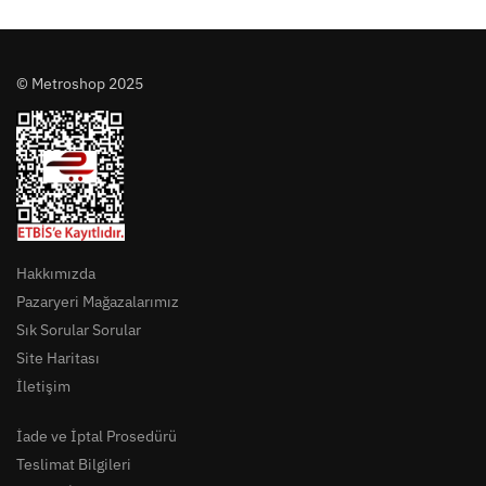
© Metroshop 2025
Hakkımızda
Pazaryeri Mağazalarımız
Sık Sorular Sorular
Site Haritası
İletişim
İade ve İptal Prosedürü
Teslimat Bilgileri