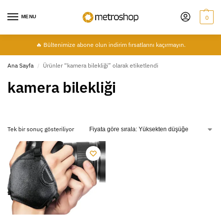
MENU
0
🔥 Bültenimize abone olun indirim fırsatlarını kaçırmayın.
Ana Sayfa
Ürünler “kamera bilekliği” olarak etiketlendi
/
kamera bilekliği
Tek bir sonuç gösteriliyor