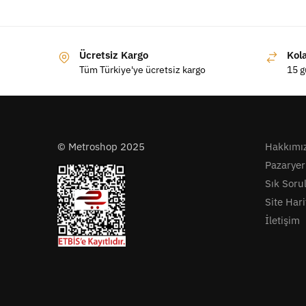
Ücretsiz Kargo
Kol
Tüm Türkiye'ye ücretsiz kargo
15 g
© Metroshop 2025
Hakkımı
Pazaryer
Sık Soru
Site Hari
İletişim