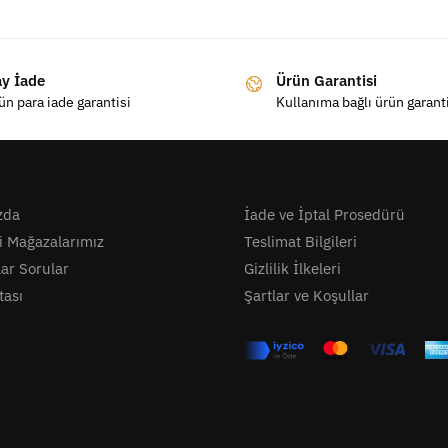
ay İade
Ürün Garantisi
ün para iade garantisi
Kullanıma bağlı ürün garant
zda
İade ve İptal Prosedürü
i Mağazalarımız
Teslimat Bilgileri
lar Sorular
Gizlilik İlkeleri
tası
Şartlar ve Koşullar