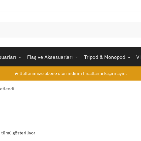
uarları
Flaş ve Aksesuarları
Tripod & Monopod
V
🔥 Bültenimize abone olun indirim fırsatlarını kaçırmayın.
etlendi
 tümü gösteriliyor