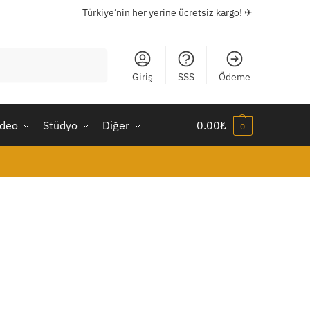
Türkiye’nin her yerine ücretsiz kargo! ✈
Ara
Giriş
SSS
Ödeme
ideo
Stüdyo
Diğer
0.00
₺
0