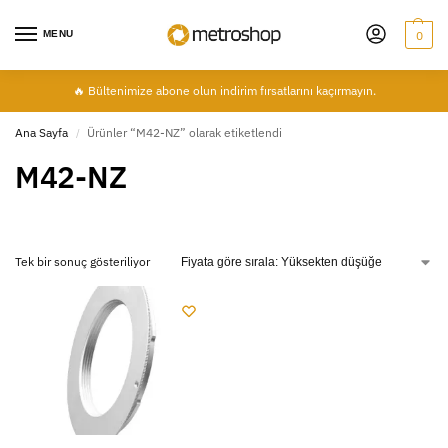
MENU
0
🔥 Bültenimize abone olun indirim fırsatlarını kaçırmayın.
Ana Sayfa
Ürünler “M42-NZ” olarak etiketlendi
/
M42-NZ
Tek bir sonuç gösteriliyor