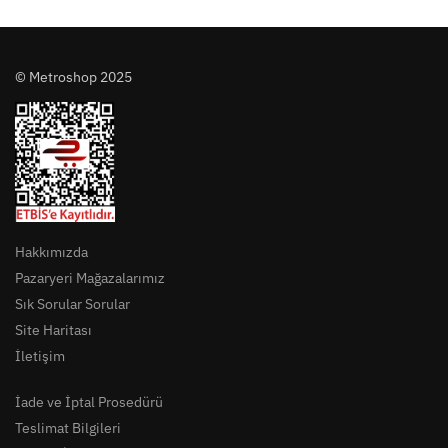
© Metroshop 2025
Hakkımızda
Pazaryeri Mağazalarımız
Sık Sorular Sorular
Site Haritası
İletişim
İade ve İptal Prosedürü
Teslimat Bilgileri