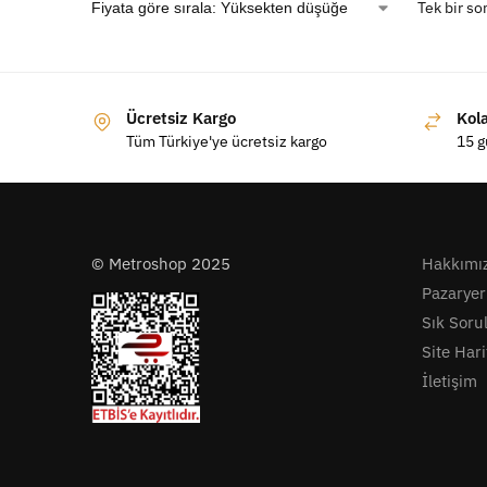
Tek bir so
Ücretsiz Kargo
Kol
Tüm Türkiye'ye ücretsiz kargo
15 g
© Metroshop 2025
Hakkımı
Pazaryer
Sık Soru
Site Hari
İletişim