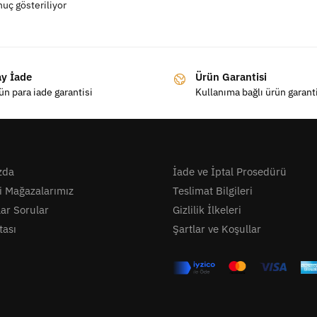
nuç gösteriliyor
ay İade
Ürün Garantisi
ün para iade garantisi
Kullanıma bağlı ürün garant
zda
İade ve İptal Prosedürü
i Mağazalarımız
Teslimat Bilgileri
lar Sorular
Gizlilik İlkeleri
tası
Şartlar ve Koşullar