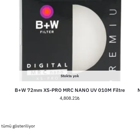
Stokta yok
B+W 72mm XS-PRO MRC NANO UV 010M Filtre
N
4,808.21
₺
 tümü gösteriliyor