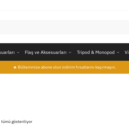
uarları
Flaş ve Aksesuarları
Tripod & Monopod
V
🔥 Bültenimize abone olun indirim fırsatlarını kaçırmayın.
 tümü gösteriliyor