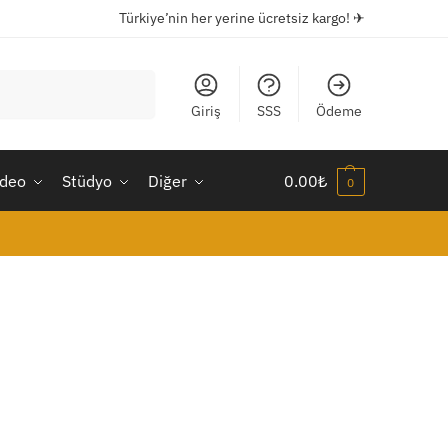
Türkiye’nin her yerine ücretsiz kargo! ✈
Ara
Giriş
SSS
Ödeme
ideo
Stüdyo
Diğer
0.00
₺
0