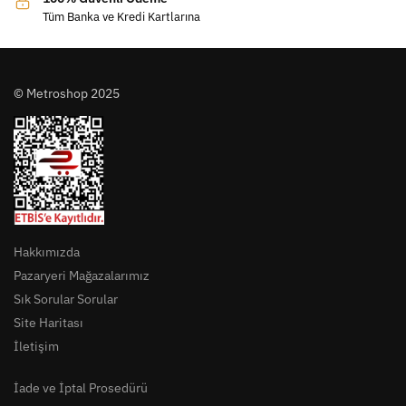
Tüm Banka ve Kredi Kartlarına
© Metroshop 2025
Hakkımızda
Pazaryeri Mağazalarımız
Sık Sorular Sorular
Site Haritası
İletişim
İade ve İptal Prosedürü