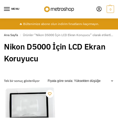
MENU
0
🔥 Bültenimize abone olun indirim fırsatlarını kaçırmayın.
Ana Sayfa
Ürünler “Nikon D5000 İçin LCD Ekran Koruyucu” olarak etiketlendi
/
Nikon D5000 İçin LCD Ekran
Koruyucu
Tek bir sonuç gösteriliyor