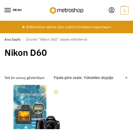
MENU
0
🔥 Bültenimize abone olun indirim fırsatlarını kaçırmayın.
Ana Sayfa
Ürünler “Nikon D60” olarak etiketlendi
/
Nikon D60
Tek bir sonuç gösteriliyor