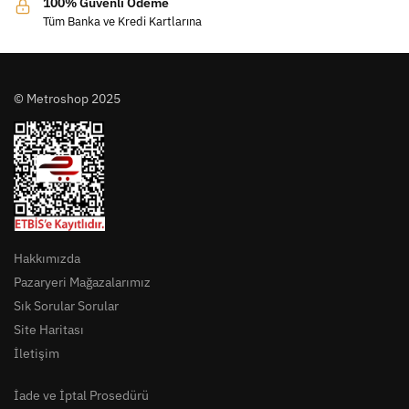
100% Güvenli Ödeme
Tüm Banka ve Kredi Kartlarına
© Metroshop 2025
Hakkımızda
Pazaryeri Mağazalarımız
Sık Sorular Sorular
Site Haritası
İletişim
İade ve İptal Prosedürü