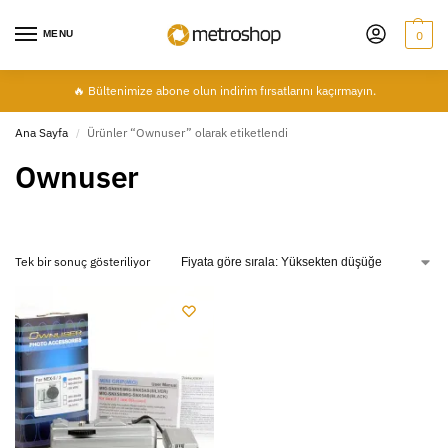
MENU
0
🔥 Bültenimize abone olun indirim fırsatlarını kaçırmayın.
Ana Sayfa
Ürünler “Ownuser” olarak etiketlendi
/
Ownuser
Tek bir sonuç gösteriliyor