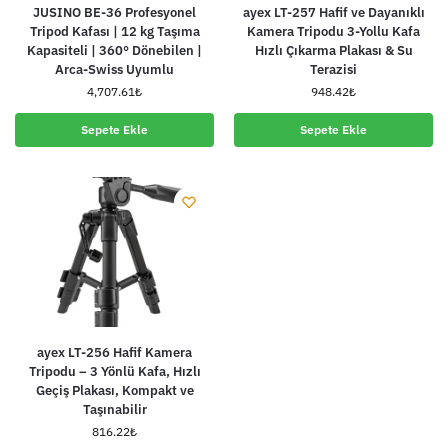
JUSINO BE-36 Profesyonel
ayex LT-257 Hafif ve Dayanıklı
Tripod Kafası | 12 kg Taşıma
Kamera Tripodu 3-Yollu Kafa
Kapasiteli | 360° Dönebilen |
Hızlı Çıkarma Plakası & Su
Arca-Swiss Uyumlu
Terazisi
4,707.61
₺
948.42
₺
Sepete Ekle
Sepete Ekle
ayex LT-256 Hafif Kamera
Tripodu – 3 Yönlü Kafa, Hızlı
Geçiş Plakası, Kompakt ve
Taşınabilir
816.22
₺