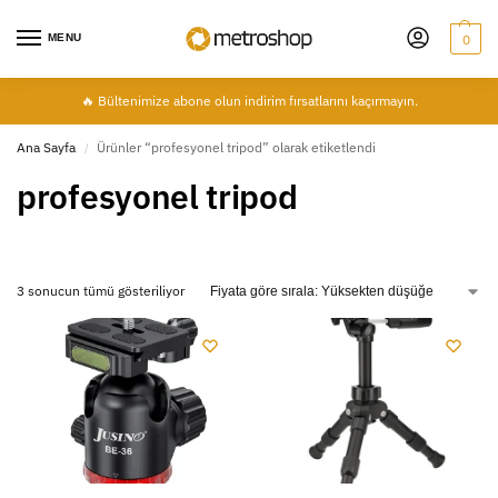
MENU
0
🔥 Bültenimize abone olun indirim fırsatlarını kaçırmayın.
Ana Sayfa
Ürünler “profesyonel tripod” olarak etiketlendi
/
profesyonel tripod
3 sonucun tümü gösteriliyor