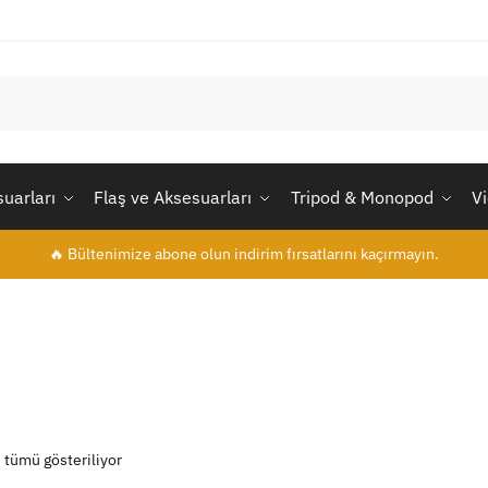
uarları
Flaş ve Aksesuarları
Tripod & Monopod
V
🔥 Bültenimize abone olun indirim fırsatlarını kaçırmayın.
 tümü gösteriliyor