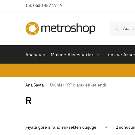
Tel: 0530 457 17 17
Anasayfa
Makine Aksesuarları
Lens ve Akses
Ana Sayfa
Ürünler “R” olarak etiketlendi
/
R
2 sonucun