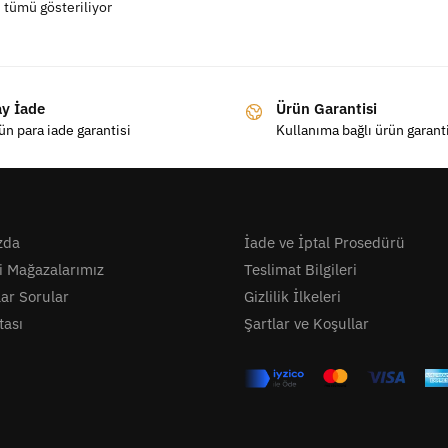
 tümü gösteriliyor
ay İade
Ürün Garantisi
ün para iade garantisi
Kullanıma bağlı ürün garant
zda
İade ve İptal Prosedürü
i Mağazalarımız
Teslimat Bilgileri
lar Sorular
Gizlilik İlkeleri
tası
Şartlar ve Koşullar