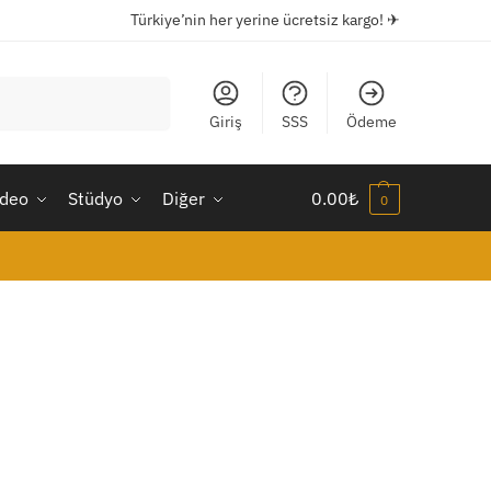
Türkiye’nin her yerine ücretsiz kargo! ✈
Ara
Giriş
SSS
Ödeme
ideo
Stüdyo
Diğer
0.00
₺
0