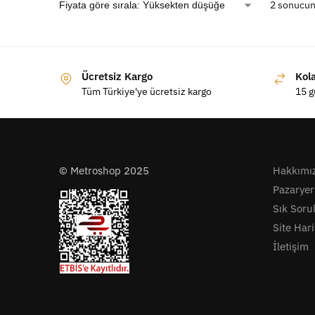
2 sonucun
Ücretsiz Kargo
Kol
Tüm Türkiye'ye ücretsiz kargo
15 g
© Metroshop 2025
Hakkımı
Pazaryer
Sık Soru
Site Hari
İletişim