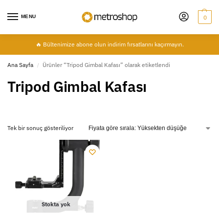
MENU
0
🔥 Bültenimize abone olun indirim fırsatlarını kaçırmayın.
Ana Sayfa
Ürünler “Tripod Gimbal Kafası” olarak etiketlendi
/
Tripod Gimbal Kafası
Tek bir sonuç gösteriliyor
Stokta yok