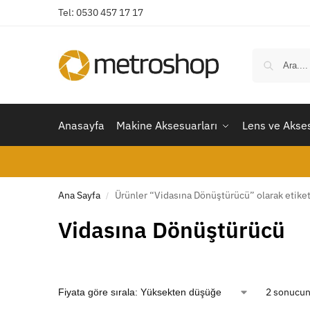
Tel: 0530 457 17 17
Anasayfa
Makine Aksesuarları
Lens ve Akses
Ana Sayfa
Ürünler “Vidasına Dönüştürücü” olarak etike
/
Vidasına Dönüştürücü
2 sonucun