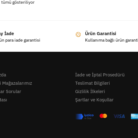
 tümü gösteriliyor
ay İade
Ürün Garantisi
ün para iade garantisi
Kullanıma bağlı ürün garant
zda
İade ve İptal Prosedürü
i Mağazalarımız
Teslimat Bilgileri
lar Sorular
Gizlilik İlkeleri
tası
Şartlar ve Koşullar