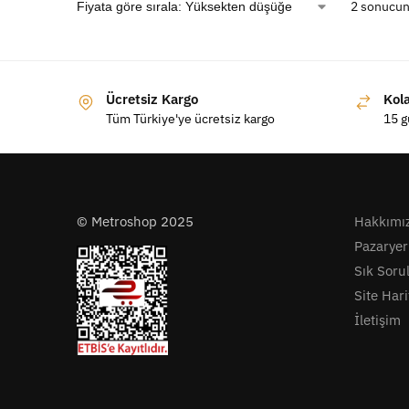
2 sonucun
Ücretsiz Kargo
Kol
Tüm Türkiye'ye ücretsiz kargo
15 g
© Metroshop 2025
Hakkımı
Pazaryer
Sık Soru
Site Hari
İletişim