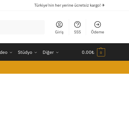
Türkiye’nin her yerine ücretsiz kargo! ✈
Ara
Giriş
SSS
Ödeme
ideo
Stüdyo
Diğer
0.00
₺
0