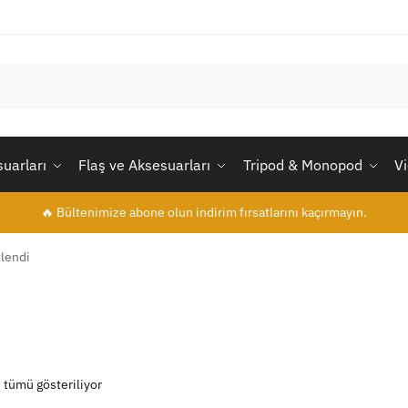
uarları
Flaş ve Aksesuarları
Tripod & Monopod
V
🔥 Bültenimize abone olun indirim fırsatlarını kaçırmayın.
tlendi
 tümü gösteriliyor