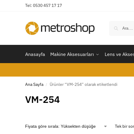
Tel: 0530 457 17 17
Anasayfa
Makine Aksesuarları
Lens ve Akses
Ana Sayfa
Ürünler “VM-254” olarak etiketlendi
/
VM-254
Tek bir so