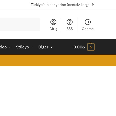
Türkiye’nin her yerine ücretsiz kargo! ✈
Ara
Giriş
SSS
Ödeme
ideo
Stüdyo
Diğer
0.00
₺
0