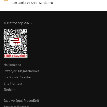
Tüm Banka ve Kredi Kartlarına
© Metroshop 2025
Hakkımızda
Pazaryeri Mağazalarımız
Sık Sorular Sorular
Site Haritası
İletişim
İade ve İptal Prosedürü
Teslimat Bilgileri