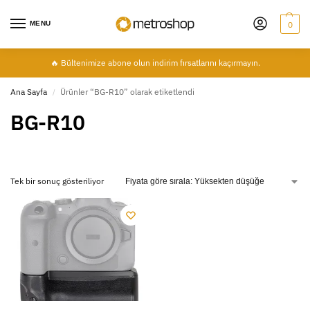
MENU
0
🔥 Bültenimize abone olun indirim fırsatlarını kaçırmayın.
Ana Sayfa
Ürünler “BG-R10” olarak etiketlendi
/
BG-R10
Tek bir sonuç gösteriliyor