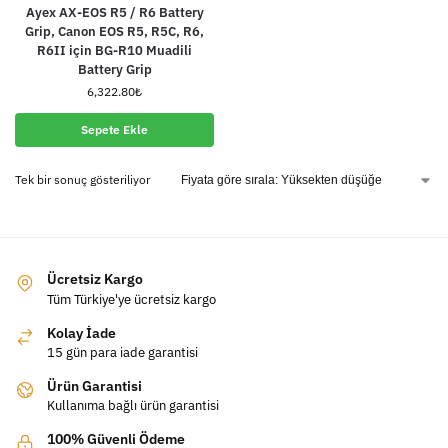
Ayex AX-EOS R5 / R6 Battery
Grip, Canon EOS R5, R5C, R6,
R6II için BG-R10 Muadili
Battery Grip
6,322.80
₺
Sepete Ekle
Tek bir sonuç gösteriliyor
Ücretsiz Kargo
Tüm Türkiye'ye ücretsiz kargo
Kolay İade
15 gün para iade garantisi
Ürün Garantisi
Kullanıma bağlı ürün garantisi
100% Güvenli Ödeme