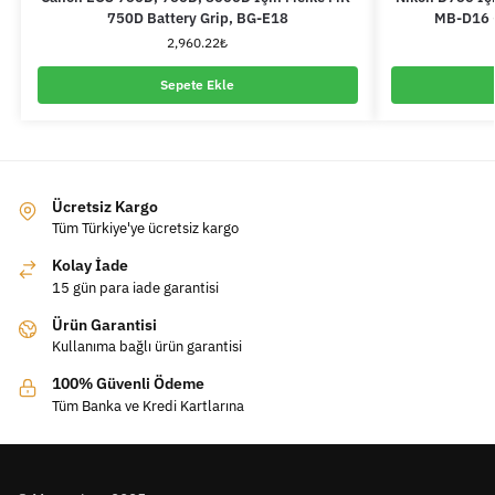
750D Battery Grip, BG-E18
MB-D16 +
2,960.22
₺
Sepete Ekle
Ücretsiz Kargo
Tüm Türkiye'ye ücretsiz kargo
Kolay İade
15 gün para iade garantisi
Ürün Garantisi
Kullanıma bağlı ürün garantisi
100% Güvenli Ödeme
Tüm Banka ve Kredi Kartlarına