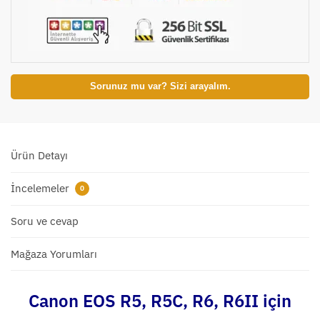
Sorunuz mu var? Sizi arayalım.
Ürün Detayı
İncelemeler
0
Soru ve cevap
Mağaza Yorumları
Canon EOS R5, R5C, R6, R6II
için