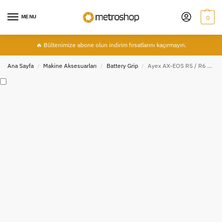
MENU
0
🔥 Bültenimize abone olun indirim fırsatlarını kaçırmayın.
Ana Sayfa
Makine Aksesuarları
Battery Grip
Ayex AX-EOS R5 / R6 Battery Grip, Canon EOS R5, R5C, R6, R6II için BG-R10 Muadili Battery Grip
/
/
/