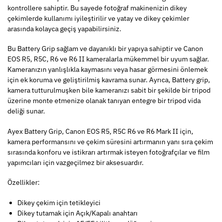
kontrollere sahiptir. Bu sayede fotoğraf makinenizin dikey
çekimlerde kullanımı iyileştirilir ve yatay ve dikey çekimler
arasında kolayca geçiş yapabilirsiniz.
Bu Battery Grip sağlam ve dayanıklı bir yapıya sahiptir ve Canon
EOS R5, R5C, R6 ve R6 II kameralarla mükemmel bir uyum sağlar.
Kameranızın yanlışlıkla kaymasını veya hasar görmesini önlemek
için ek koruma ve geliştirilmiş kavrama sunar. Ayrıca, Battery grip,
kamera tutturulmuşken bile kameranızı sabit bir şekilde bir tripod
üzerine monte etmenize olanak tanıyan entegre bir tripod vida
deliği sunar.
Ayex Battery Grip, Canon EOS R5, R5C R6 ve R6 Mark II için,
kamera performansını ve çekim süresini artırmanın yanı sıra çekim
sırasında konforu ve istikrarı artırmak isteyen fotoğrafçılar ve film
yapımcıları için vazgeçilmez bir aksesuardır.
Özellikler:
Dikey çekim için tetikleyici
Dikey tutamak için Açık/Kapalı anahtarı