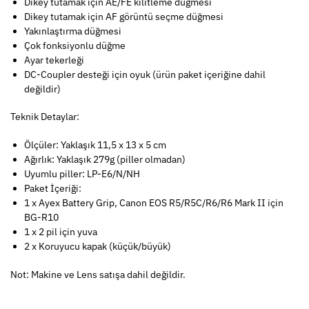
Dikey tutamak için AE/FE kilitleme düğmesi
Dikey tutamak için AF görüntü seçme düğmesi
Yakınlaştırma düğmesi
Çok fonksiyonlu düğme
Ayar tekerleği
DC-Coupler desteği için oyuk (ürün paket içeriğine dahil
değildir)
Teknik Detaylar:
Ölçüler: Yaklaşık 11,5 x 13 x 5 cm
Ağırlık: Yaklaşık 279g (piller olmadan)
Uyumlu piller: LP-E6/N/NH
Paket İçeriği:
1 x Ayex Battery Grip, Canon EOS R5/R5C/R6/R6 Mark II için
BG-R10
1 x 2 pil için yuva
2 x Koruyucu kapak (küçük/büyük)
Not: Makine ve Lens satışa dahil değildir.