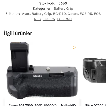
Stok kodu:
3650
Kategoriler:
Battery Grip
Etiketler:
Ayex
,
Battery Grip
,
BG-R10
,
Canon
,
EOS R5
,
EOS
R5C
,
EOS R6
,
EOS R6II
İlgili ürünler
Canon EOS 750D, 760D, 8000D İçin Meike MK-
Nikon D750 İç