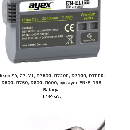
Nikon Z6, Z7, V1, D7500, D7200, D7100, D7000,
D500, D750, D800, D600, için ayex EN-EL15B
Batarya
1,149.60
₺