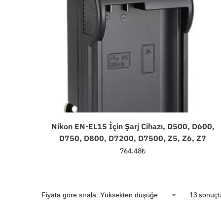
Nikon EN-EL15 İçin Şarj Cihazı, D500, D600,
D750, D800, D7200, D7500, Z5, Z6, Z7
764.48
₺
13 sonuçta