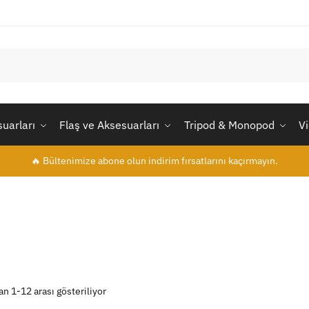
uarları
Flaş ve Aksesuarları
Tripod & Monopod
V
🔥 Bültenimize abone olun indirim fırsatlarını kaçırmayın.
n 1-12 arası gösteriliyor