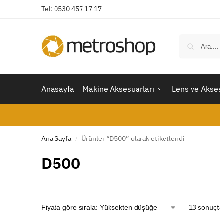
Tel: 0530 457 17 17
Anasayfa
Makine Aksesuarları
Lens ve Akses
Ana Sayfa
Ürünler “D500” olarak etiketlendi
/
D500
13 sonuçta