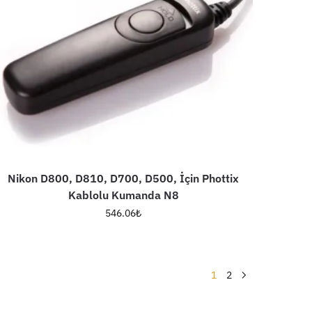
Nikon D800, D810, D700, D500, İçin Phottix
Kablolu Kumanda N8
546.06
₺
1
2