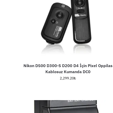
Nikon D500 D300-S D200 D4 İçin Pixel Oppilas
Kablosuz Kumanda DC0
2,299.20
₺