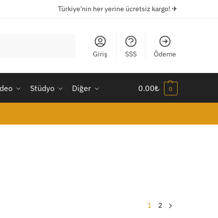
Türkiye’nin her yerine ücretsiz kargo! ✈
Ara
Giriş
SSS
Ödeme
ideo
Stüdyo
Diğer
0.00
₺
0
1
2