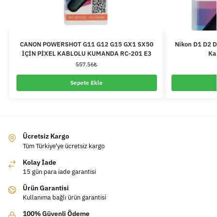
CANON POWERSHOT G11 G12 G15 GX1 SX50
Nikon D1 D2 D
İÇİN PİXEL KABLOLU KUMANDA RC-201 E3
Ka
557.56
₺
Sepete Ekle
Ücretsiz Kargo
Tüm Türkiye'ye ücretsiz kargo
Kolay İade
15 gün para iade garantisi
Ürün Garantisi
Kullanıma bağlı ürün garantisi
100% Güvenli Ödeme