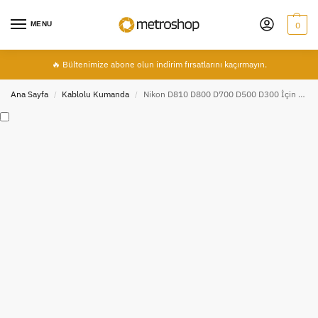
MENU
0
🔥 Bültenimize abone olun indirim fırsatlarını kaçırmayın.
Ana Sayfa
Kablolu Kumanda
Nikon D810 D800 D700 D500 D300 İçin Ayex AX-10 DC0 Kablolu Kumanda
/
/