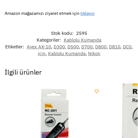
Amazon mağazamızı ziyaret etmek için
tıklayın
Stok kodu:
2595
Kategoriler:
Kablolu Kumanda
Etiketler:
Ayex AX-10
,
D300
,
D500
,
D700
,
D800
,
D810
,
DC0
,
için
,
Kablolu Kumanda
,
Nikon
İlgili ürünler