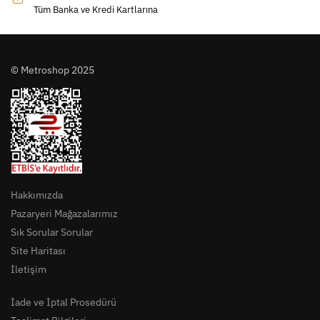
Tüm Banka ve Kredi Kartlarına
© Metroshop 2025
Hakkımızda
Pazaryeri Mağazalarımız
Sık Sorular Sorular
Site Haritası
İletişim
İade ve İptal Prosedürü