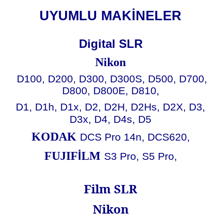
UYUMLU MAKİNELER
Digital SLR
Nikon
D100, D200, D300, D300S, D500, D700,
D800, D800E, D810,
D1, D1h, D1x, D2, D2H, D2Hs, D2X, D3,
D3x, D4, D4s, D5
KODAK
DCS Pro 14n,
DCS620,
İ
FUJIF
LM
S3 Pro, S5 Pro,
Film SLR
Nikon