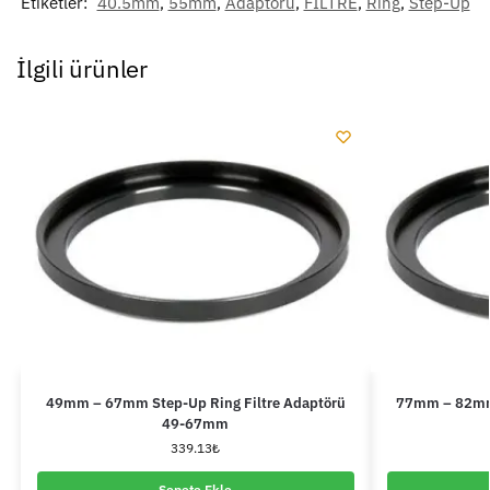
Etiketler:
40.5mm
,
55mm
,
Adaptörü
,
FİLTRE
,
Ring
,
Step-Up
İlgili ürünler
49mm – 67mm Step-Up Ring Filtre Adaptörü
77mm – 82mm 
49-67mm
339.13
₺
Sepete Ekle