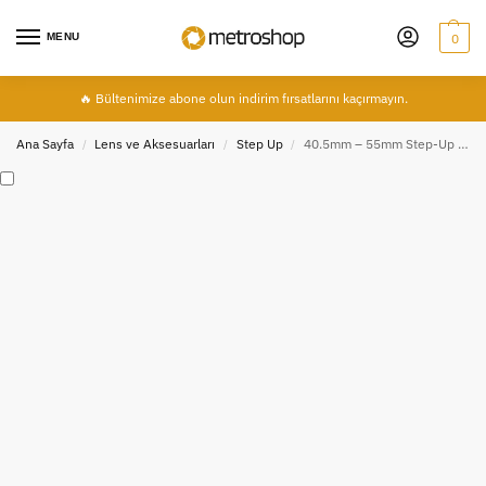
MENU
0
🔥 Bültenimize abone olun indirim fırsatlarını kaçırmayın.
Ana Sayfa
Lens ve Aksesuarları
Step Up
40.5mm – 55mm Step-Up Ring Filtre Adaptörü 40.5-55mm
/
/
/