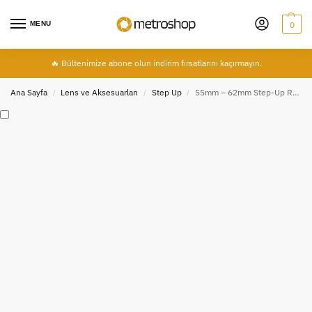
MENU
0
🔥 Bültenimize abone olun indirim fırsatlarını kaçırmayın.
Ana Sayfa
Lens ve Aksesuarları
Step Up
55mm – 62mm Step-Up Ring Filtre Adaptörü 55-62mm
/
/
/