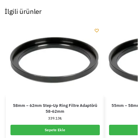
İlgili ürünler
58mm – 62mm Step-Up Ring Filtre Adaptörü
55mm – 58mm 
58-62mm
339.13
₺
Sepete Ekle