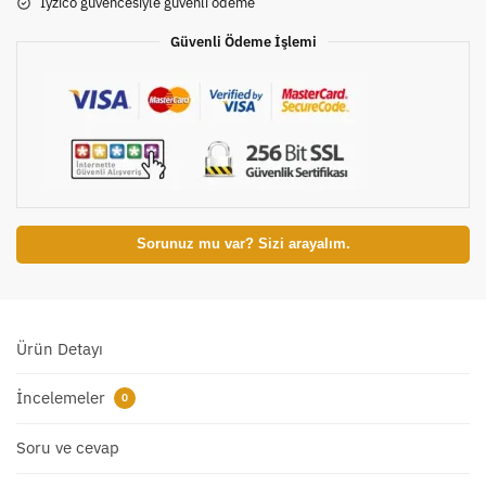
Iyzico güvencesiyle güvenli ödeme
Güvenli Ödeme İşlemi
Sorunuz mu var? Sizi arayalım.
Ürün Detayı
İncelemeler
0
Soru ve cevap