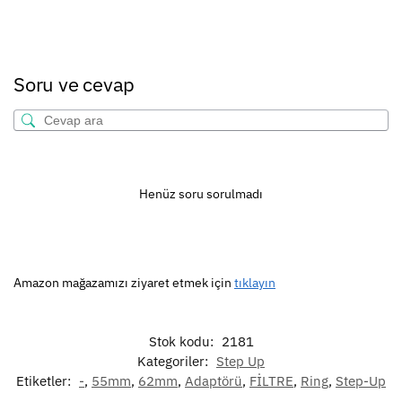
Soru ve cevap
Henüz soru sorulmadı
Amazon mağazamızı ziyaret etmek için
tıklayın
Stok kodu:
2181
Kategoriler:
Step Up
Etiketler:
-
,
55mm
,
62mm
,
Adaptörü
,
FİLTRE
,
Ring
,
Step-Up