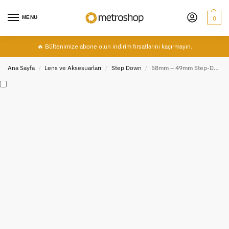
MENU
0
🔥 Bültenimize abone olun indirim fırsatlarını kaçırmayın.
Ana Sayfa
Lens ve Aksesuarları
Step Down
58mm – 49mm Step-Down Ring Filtre Adaptörü 58-49mm
/
/
/