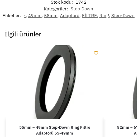
Stok kodu:
1742
Kategoriler:
Step Down
Etiketler:
-
,
49mm
,
58mm
,
Adaptörü
,
FİLTRE
,
Ring
,
Step-Down
İlgili ürünler
55mm – 49mm Step-Down Ring Filtre
82mm – 67
Adaptörü 55-49mm
A