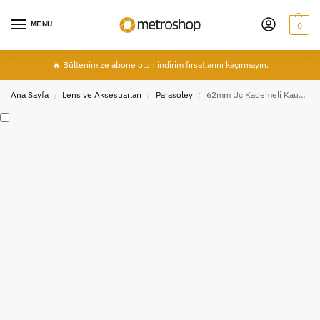
MENU
0
🔥 Bültenimize abone olun indirim fırsatlarını kaçırmayın.
Ana Sayfa
Lens ve Aksesuarları
Parasoley
62mm Üç Kademeli Kauçuk Parasoley, Lens Hood
/
/
/