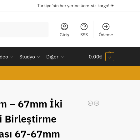
Türkiye’nin her yerine ücretsiz kargo! ✈
Ara
Giriş
SSS
Ödeme
ideo
Stüdyo
Diğer
0.00
₺
0
m – 67mm İki
i Birleştirme
ası 67-67mm