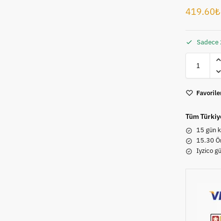
419.60
₺
Sadece 
Favorile
Tüm Türkiy
15 gün k
15.30 Ön
Iyzico g