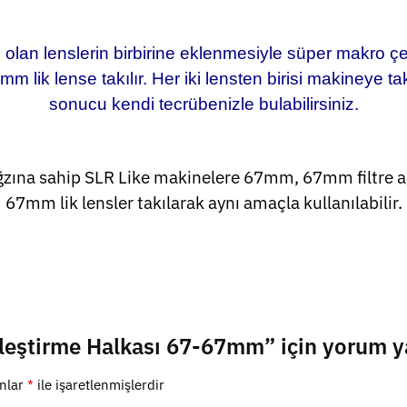
olan lenslerin birbirine eklenmesiyle süper makro çe
m lik lense takılır. Her iki lensten birisi makineye ta
sonucu kendi tecrübenizle bulabilirsiniz.
zına sahip SLR Like makinelere 67mm, 67mm filtre a
67mm lik lensler takılarak aynı amaçla kullanılabilir.
eştirme Halkası 67-67mm” için yorum yap
anlar
*
ile işaretlenmişlerdir