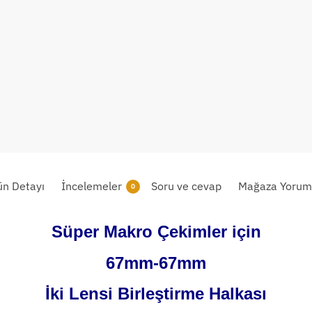
ün Detayı
İncelemeler
Soru ve cevap
Mağaza Yoruml
0
Süper Makro Çekimler için
67mm-67mm
İki Lensi Birleştirme Halkası