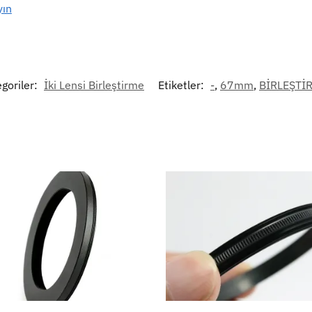
yın
goriler:
İki Lensi Birleştirme
Etiketler:
-
,
67mm
,
BİRLEŞTİ