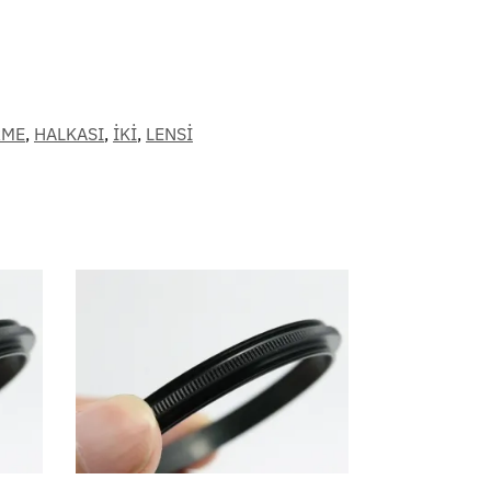
RME
,
HALKASI
,
İKİ
,
LENSİ