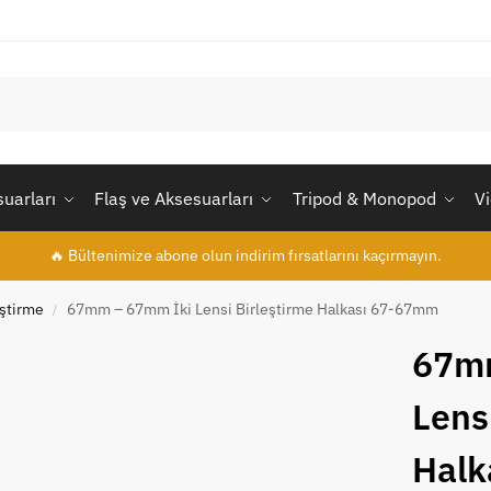
uarları
Flaş ve Aksesuarları
Tripod & Monopod
V
🔥 Bültenimize abone olun indirim fırsatlarını kaçırmayın.
eştirme
67mm – 67mm İki Lensi Birleştirme Halkası 67-67mm
/
67m
Lens
Halk