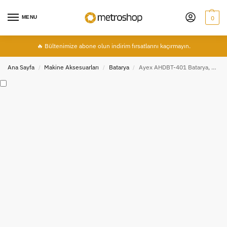
MENU
0
🔥 Bültenimize abone olun indirim fırsatlarını kaçırmayın.
Ana Sayfa
Makine Aksesuarları
Batarya
Ayex AHDBT-401 Batarya, GoPro, HERO4 Kamera Uyumlu
/
/
/