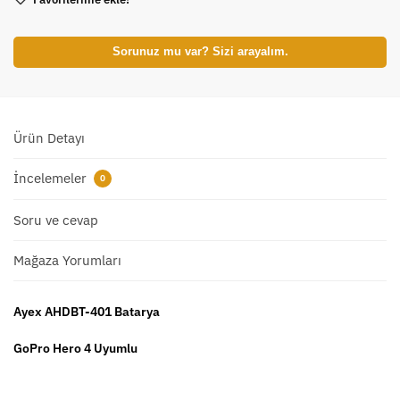
Sorunuz mu var? Sizi arayalım.
Ürün Detayı
İncelemeler
0
Soru ve cevap
Mağaza Yorumları
Ayex AHDBT-401 Batarya
GoPro Hero 4 Uyumlu