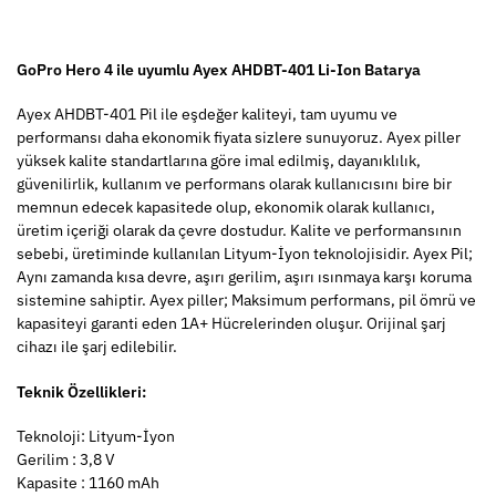
GoPro Hero 4 ile uyumlu Ayex AHDBT-401 Li-Ion Batarya
Ayex AHDBT-401 Pil ile eşdeğer kaliteyi, tam uyumu ve
performansı daha ekonomik fiyata sizlere sunuyoruz. Ayex piller
yüksek kalite standartlarına göre imal edilmiş, dayanıklılık,
güvenilirlik, kullanım ve performans olarak kullanıcısını bire bir
memnun edecek kapasitede olup, ekonomik olarak kullanıcı,
üretim içeriği olarak da çevre dostudur. Kalite ve performansının
sebebi, üretiminde kullanılan Lityum-İyon teknolojisidir. Ayex Pil;
Aynı zamanda kısa devre, aşırı gerilim, aşırı ısınmaya karşı koruma
sistemine sahiptir. Ayex piller; Maksimum performans, pil ömrü ve
kapasiteyi garanti eden 1A+ Hücrelerinden oluşur. Orijinal şarj
cihazı ile şarj edilebilir.
Teknik Özellikleri:
Teknoloji: Lityum-İyon
Gerilim : 3,8 V
Kapasite : 1160 mAh