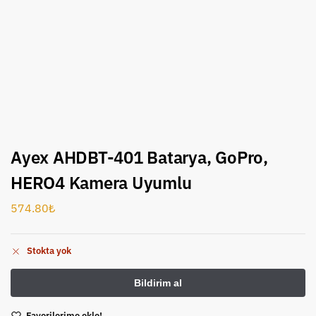
Ayex AHDBT-401 Batarya, GoPro,
HERO4 Kamera Uyumlu
574.80
₺
Stokta yok
Favorilerime ekle!