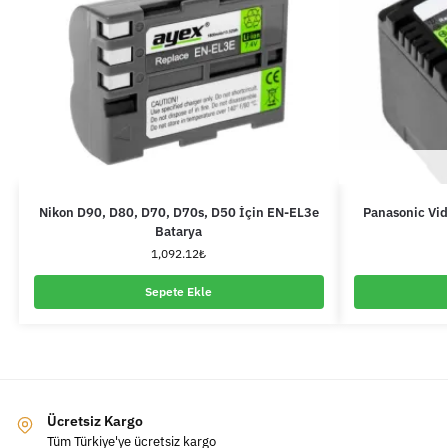
Nikon D90, D80, D70, D70s, D50 İçin EN-EL3e
Panasonic Vi
Batarya
1,092.12
₺
Sepete Ekle
Ücretsiz Kargo
Tüm Türkiye'ye ücretsiz kargo